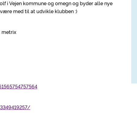
olf i Vejen kommune og omegn og byder alle nye
 være med til at udvikle klubben :)
å metrix
=61565754757564
43349419257/