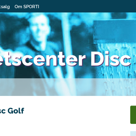
tsalg
Om SPORTI
tscenter Disc
c Golf