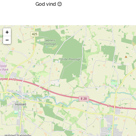
God vind 😊
+
−