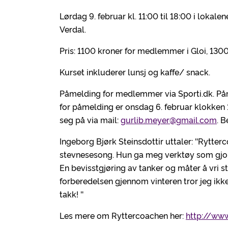
Lørdag 9. februar kl. 11:00 til 18:00 i lokalen
Verdal.
Pris: 1100 kroner for medlemmer i Gloi, 13
Kurset inkluderer lunsj og kaffe/ snack.
Påmelding for medlemmer via Sporti.dk. Påme
for påmelding er onsdag 6. februar klokke
seg på via mail:
gurlib.meyer@gmail.com
. 
Ingeborg Bjørk Steinsdottir uttaler: ''Rytte
stevnesesong. Hun ga meg verktøy som gjorde
En bevisstgjøring av tanker og måter å vri st
forberedelsen gjennom vinteren tror jeg i
takk! ''
Les mere om Ryttercoachen her:
http://www