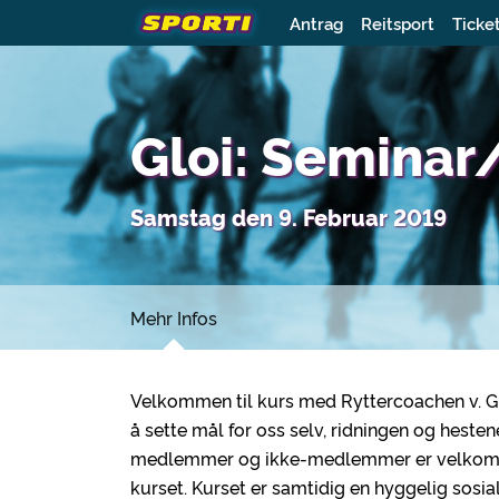
Antrag
Reitsport
Ticke
Gloi: Semina
Samstag den 9. Februar 2019
Mehr Infos
Velkommen til kurs med Ryttercoachen v. Gry
å sette mål for oss selv, ridningen og hest
medlemmer og ikke-medlemmer er velkomne! 
kurset. Kurset er samtidig en hyggelig sosia