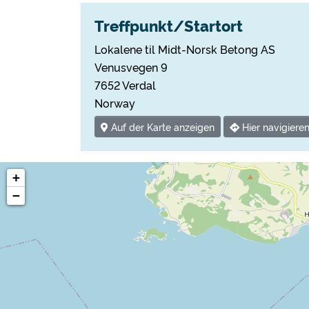
Treffpunkt/Startort
Lokalene til Midt-Norsk Betong AS
Venusvegen 9
7652 Verdal
Norway
Auf der Karte anzeigen
Hier navigiere
+
−