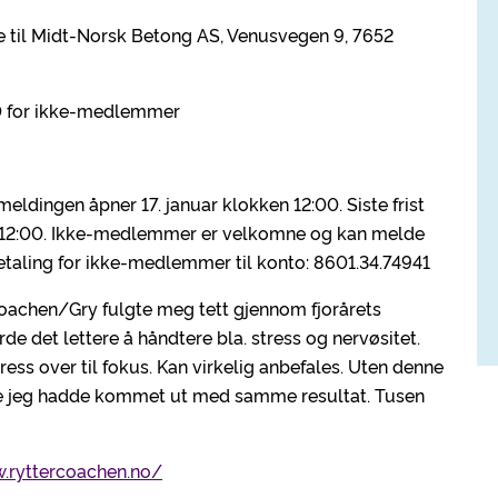
e til Midt-Nor
sk Betong AS, Venusvegen 9, 7652
00 for ikke-medlemmer
ldingen åpner 17. januar klokken 12:00. Siste frist
n 12:00. Ikke-medlemmer er velkomne og kan melde
Betaling for ikke-medlemmer til konto: 8601.34.74941
rcoachen/Gry fulgte meg tett gjennom fjorårets
 det lettere å håndtere bla. stress og nervøsitet.
ress over til fokus. Kan virkelig anbefales. Uten denne
kke jeg hadde kommet ut med samme resultat. Tusen
.ryttercoachen.no/