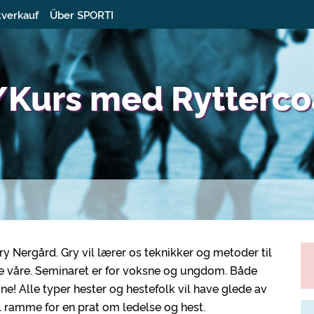
tverkauf
Über SPORTI
r/Kurs med Rytterc
 Nergård. Gry vil lærer os teknikker og metoder til
ene våre. Seminaret er for voksne og ungdom. Både
Alle typer hester og hestefolk vil have glede av
l ramme for en prat om ledelse og hest.