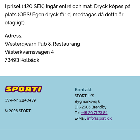
I priset (420 SEK) ingår entré och mat. Dryck köpes på
plats (OBS! Egen dryck får ej medtagas då detta är
olagligt).
Adress:
Westerqwarn Pub & Restaurang
Västerkvarnsvägen 4
73493 Kolbäck
Kontakt
SPORTI I/S
CVR-Nr. 31140439
Bygmarksvej 6
DK-2605 Brøndby
© 2026 SPORTI
Tel:
+45 20 71 73 84
E-Mail:
info@sporti.dk