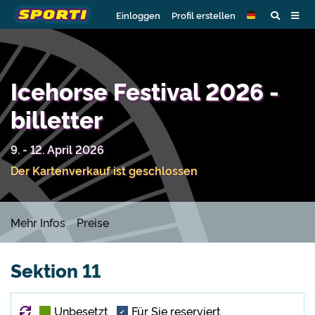
Einloggen
Profil erstellen
Icehorse Festival 2026 -
billetter
9. - 12. April 2026
Der Kartenverkauf ist geschlossen
Mehr Infos
Preise
Sektion 11
Übersicht aktualisieren
Unbesetzt
Für Sie reserviert
✔