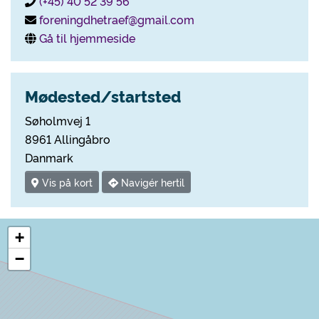
(+45) 40 52 39 56
foreningdhetraef@gmail.com
Gå til hjemmeside
Mødested/startsted
Søholmvej 1
8961 Allingåbro
Danmark
Vis på kort
Navigér hertil
+
−