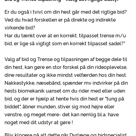
Er du også i tvivl om din hest går med det rigtige bid?
Ved du hvad forskellen er på direkte og indirekte
virkende bid?
Har du tænkt over at en korrekt, tilpasset trense m/u
bid, er lige så vigtigt som en korrekt tilpasset sadel?”
Valg af bid og Trense og tilpasningen af begge dele til
din hest, kan gøre en stor forskel på din rideoplevelse,
dine resultater og ikke mindst velfærden hos din hest.
Nakkestykke, næsebånd, spænder mv indvirker på din
hests biomekanik uanset om du rider med eller uden
bid, og der er hjælp at hente hvis din hest er "tung på
biddet", åbner munden, stiver sig mod højre eller
venstre, og meget mere- det kan nemlig bl.a. have
noget med dit udstyr at gøre !
Bliv klogere på alt dette når Dyrlæge og bidspecialist