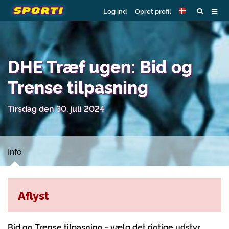
Log ind
Opret profil
DHE Træf ugen: Bid og
Trense tilpasning
Tirsdag den 30. juli 2024
Info
Aflyst
Bid og Trense tilpasning - vælg det rigtige udstyr