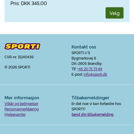
Pris: DKK 345,00
Velg
Kontakt oss
SPORTI I/S
CVR-nr. 31140439
Bygmarksvej 6
DK-2605 Brøndby
© 2026 SPORTI
Tlf:
+45 20 71 73 84
E-post:
info@sporti.dk
Mer informasjon
Tilbakemeldinger
Vilkår og betingelser
Er det noe vi kan forbedre hos
Personvernerklæring
SPORTI?
Hjelpesenter
Send din tilbakemelding