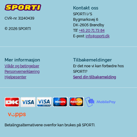
Kontakt oss
SPORTI I/S
CVR-nr. 31140439
Bygmarksvej 6
DK-2605 Brøndby
© 2026 SPORTI
Tlf:
+45 20 71 73 84
E-post:
info@sporti.dk
Mer informasjon
Tilbakemeldinger
Vilkår og betingelser
Er det noe vi kan forbedre hos
Personvernerklæring
SPORTI?
Hjelpesenter
Send din tilbakemelding
Betalingsalternativene ovenfor kan brukes på SPORTI.