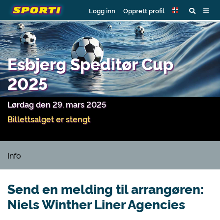
Logg inn
Opprett profil
Esbjerg Speditør Cup
2025
Lørdag den 29. mars 2025
Billettsalget er stengt
Info
Send en melding til arrangøren:
Niels Winther Liner Agencies