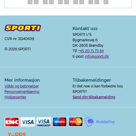
Kontakt oss
SPORTI I/S
CVR-nr. 31140439
Bygmarksvej 6
DK-2605 Brøndby
© 2026 SPORTI
Tlf:
+45 20 71 73 84
E-post:
info@sporti.dk
Mer informasjon
Tilbakemeldinger
Vilkår og betingelser
Er det noe vi kan forbedre hos
Personvernerklæring
SPORTI?
Hjelpesenter
Send din tilbakemelding