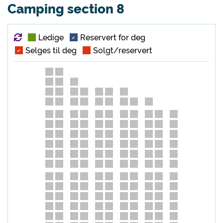
Camping section 8
Oversikt over oppdateringer
Ledige
Reservert for deg
✔
Selges til deg
Solgt/reservert
✔