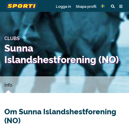
Logga in
Skapa profil
CLUBS
Sunna
Islandshestforening (NO)
Info
Om Sunna Islandshestforening
(NO)