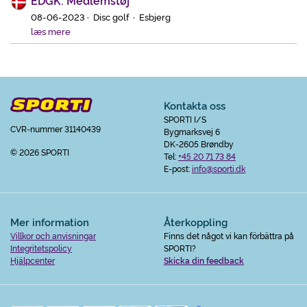
EDGK: Medlemstøj
08-06-2023 · Disc golf · Esbjerg
læs mere
Kontakta oss
SPORTI I/S
CVR-nummer 31140439
Bygmarksvej 6
DK-2605 Brøndby
© 2026 SPORTI
Tel:
+45 20 71 73 84
E-post:
info@sporti.dk
Mer information
Återkoppling
Villkor och anvisningar
Finns det något vi kan förbättra på
Integritetspolicy
SPORTI?
Hjälpcenter
Skicka din feedback