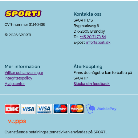
Kontakta oss
SPORTI I/S
CVR-nummer 31140439
Bygmarksvej 6
DK-2605 Brøndby
© 2026 SPORTI
Tel:
+45 20 71 73 84
E-post:
info@sporti.dk
Mer information
Återkoppling
Villkor och anvisningar
Finns det något vi kan förbättra på
Integritetspolicy
SPORTI?
Hjälpcenter
Skicka din feedback
Ovanstående betalningsalternativ kan användas på SPORTI.