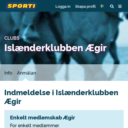
Logga in
Skapa profil
CLUBS
Islænderklubben Ægir
Info
Anmälan
Indmeldelse i Islænderklubben
Ægir
Enkelt medlemskab Ægir
For enkelt medlemmer.