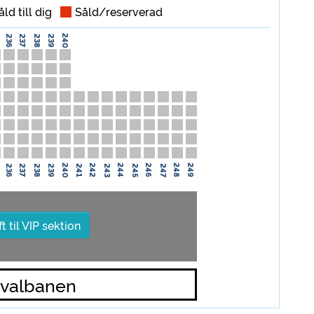
åld till dig
Såld/reserverad
240
236
238
239
237
240
242
244
246
248
249
236
238
239
241
243
245
247
237
ft til VIP sektion
valbanen