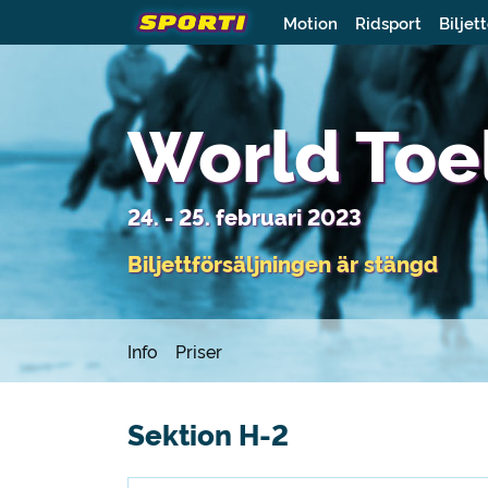
Motion
Ridsport
Biljet
World Toe
24. - 25. februari 2023
Biljettförsäljningen är stängd
Info
Priser
Sektion H-2