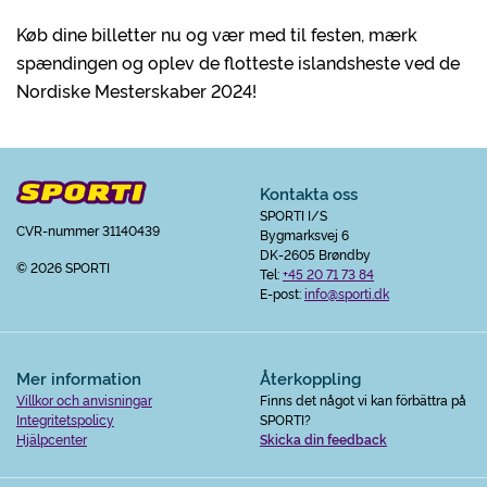
Køb dine billetter nu og vær med til festen, mærk
spændingen og oplev de flotteste islandsheste ved de
Nordiske Mesterskaber 2024!
Kontakta oss
SPORTI I/S
CVR-nummer 31140439
Bygmarksvej 6
DK-2605 Brøndby
© 2026 SPORTI
Tel:
+45 20 71 73 84
E-post:
info@sporti.dk
Mer information
Återkoppling
Villkor och anvisningar
Finns det något vi kan förbättra på
Integritetspolicy
SPORTI?
Hjälpcenter
Skicka din feedback