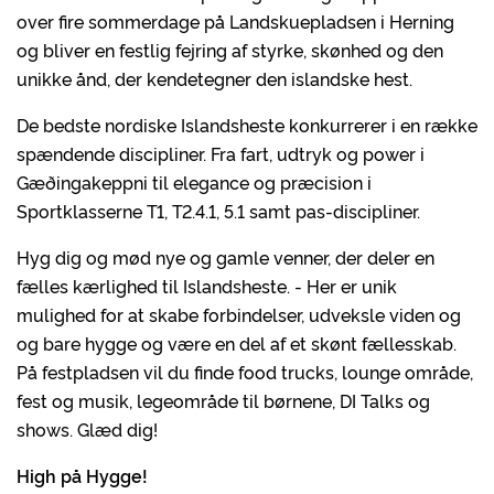
over fire sommerdage på Landskuepladsen i Herning
og bliver en festlig fejring af styrke, skønhed og den
unikke ånd, der kendetegner den islandske hest.
De bedste nordiske Islandsheste konkurrerer i en række
spændende discipliner. Fra fart, udtryk og power i
Gæðingakeppni til elegance og præcision i
Sportklasserne T1, T2.4.1, 5.1 samt pas-discipliner.
Hyg dig og mød nye og gamle venner, der deler en
fælles kærlighed til Islandsheste. - Her er unik
mulighed for at skabe forbindelser, udveksle viden og
og bare hygge og være en del af et skønt fællesskab.
På festpladsen vil du finde food trucks, lounge område,
fest og musik, legeområde til børnene, DI Talks og
shows. Glæd dig!
High på Hygge!