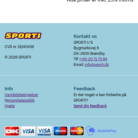
Kontakt os
SPORTI I/S
CVR nr. 31140439
Bygmarksvej 6
DK-2605 Brøndby
© 2026 SPORTI
Tlf:
(+45) 20 71 73 84
Email:
info@sporti.dk
Info
Feedback
Handelsbetingelser
Er der noget vi kan forbedre på
Persondatapolitik
SPORTI?
Hjælp
Send din feedback