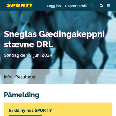
Logg inn
Opprett profil
Sneglas Gædingakeppni
stævne DRL
Søndag den 9. juni 2024
Info
Resultater
Påmelding
Er du ny hos SPORTI?