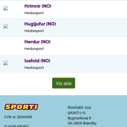
Hrimnir (NO)
Hestesport
Hugljufur (NO)
Hestesport
Hørdur (NO)
Hestesport
Isafold (NO)
Hestesport
Vis alle
Kontakt oss
SPORTI I/S
CVR-nr. 31140439
Bygmarksvej 6
DK-2605 Brøndby
© 2026 SPORTI