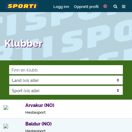
Logg inn
Opprett profil
Klubber
Arvakur (NO)
Hestesport
Baldur (NO)
Hestesport