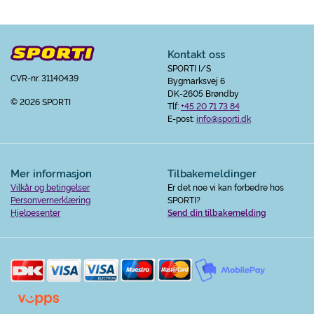
Kontakt oss
SPORTI I/S
CVR-nr. 31140439
Bygmarksvej 6
DK-2605 Brøndby
© 2026 SPORTI
Tlf:
+45 20 71 73 84
E-post:
info@sporti.dk
Mer informasjon
Tilbakemeldinger
Vilkår og betingelser
Er det noe vi kan forbedre hos
Personvernerklæring
SPORTI?
Hjelpesenter
Send din tilbakemelding