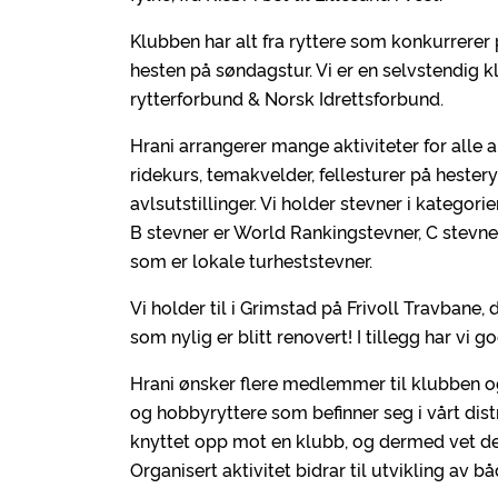
Klubben har alt fra ryttere som konkurrerer 
hesten på søndagstur. Vi er en selvstendig 
rytterforbund & Norsk Idrettsforbund.
Hrani arrangerer mange aktiviteter for alle a
ridekurs, temakvelder, fellesturer på heste
avlsutstillinger. Vi holder stevner i kategor
B stevner er World Rankingstevner, C stevne
som er lokale turheststevner.
Vi holder til i Grimstad på Frivoll Travbane,
som nylig er blitt renovert! I tillegg har v
Hrani ønsker flere medlemmer til klubben og
og hobbyryttere som befinner seg i vårt dist
knyttet opp mot en klubb, og dermed vet d
Organisert aktivitet bidrar til utvikling av b