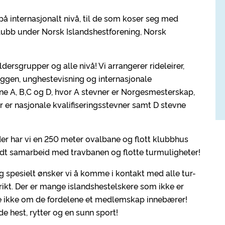
på internasjonalt nivå, til de som koser seg med
klubb under Norsk Islandshestforening, Norsk
ldersgrupper og alle nivå! Vi arrangerer rideleirer,
ryggen, unghestevisning og internasjonale
iene A, B,C og D, hvor A stevner er Norgesmesterskap,
r er nasjonale kvalifiseringsstevner samt D stevne
 der har vi en 250 meter ovalbane og flott klubbhus
i godt samarbeid med travbanen og flotte turmuligheter!
 spesielt ønsker vi å komme i kontakt med alle tur-
rikt. Der er mange islandshestelskere som ikke er
e ikke om de fordelene et medlemskap innebærer!
åde hest, rytter og en sunn sport!