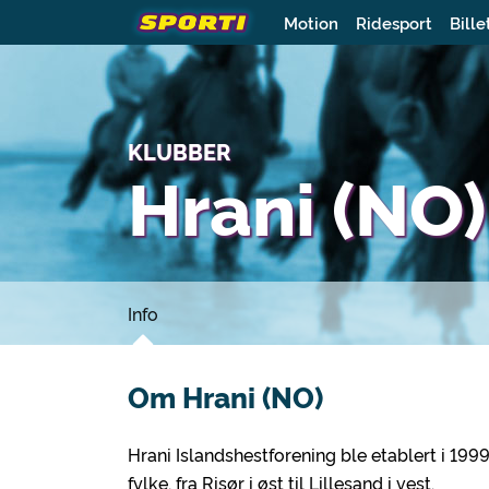
Motion
Ridesport
Bille
KLUBBER
Hrani (NO)
Info
Om Hrani (NO)
Hrani Islandshestforening ble etablert i 1
fylke, fra Risør i øst til Lillesand i vest.