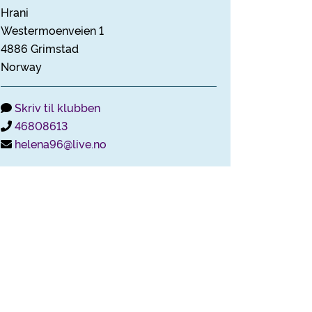
Hrani
Westermoenveien 1
4886 Grimstad
Norway
Skriv til klubben
46808613
helena96@live.no