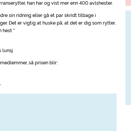
ranserytter, han har og vist mer enn 400 avlshester.
re sin ridning eller gå et par skridt tilbage i
ger. Det er vigtig at huske på, at det er dig som rytter,
 hest ’’
 lunsj
 medlemmer, så prisen blir:
r