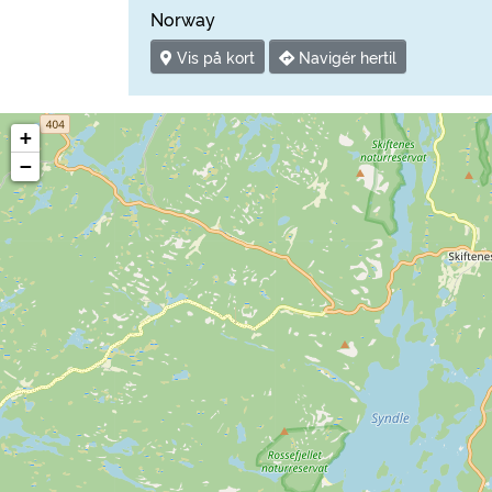
Norway
Vis på kort
Navigér hertil
+
−