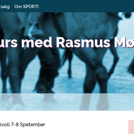
tsalg
Om SPORTI
urs med Rasmus Mø
ivoll 7-8 Spetember