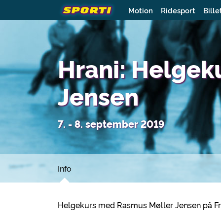
Motion
Ridesport
Bille
Hrani: Helgek
Jensen
7. - 8. september 2019
Info
Helgekurs med Rasmus Møller Jensen på Fr