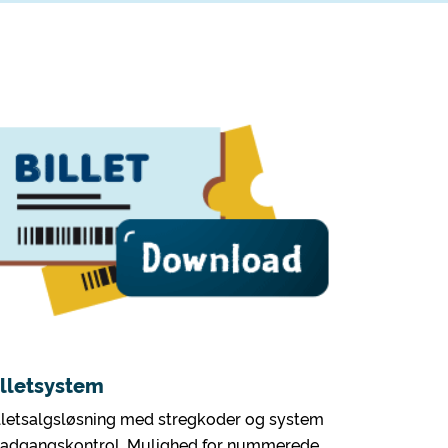
illetsystem
lletsalgsløsning med stregkoder og system
l adgangskontrol. Mulighed for nummerede