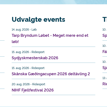
Udvalgte events
T
14. aug. 2026 - Løb
10.
Tarp Bryndum Løbet - Meget mere end et
Sp
løb!
10.
Fá
15. aug. 2026 - Ridesport
Sydjyskmesterskab 2026
10.
Sj
15. aug. 2026 - Ridesport
Skånska Gæðingacupen 2026 deltävling 2
13.
Ri
20. aug. 2026 - Ridesport
NIHF Fjellfestival 2026