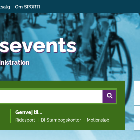
tsalg
Om SPORTI
tsevents
istration
Genvej til...
Ridesport
DI Stambogskontor
Motionsløb