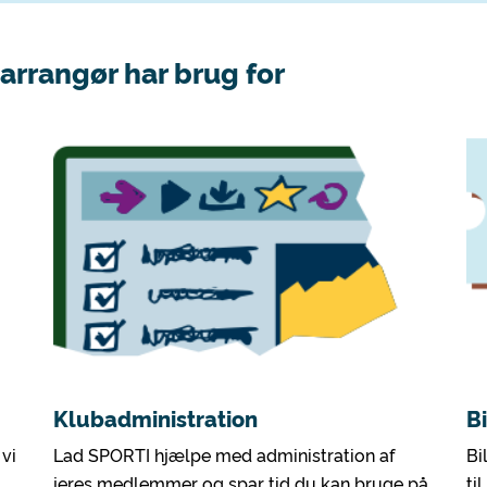
arrangør har brug for
Klubadministration
B
 vi
Lad SPORTI hjælpe med administration af
Bi
jeres medlemmer og spar tid du kan bruge på
ti