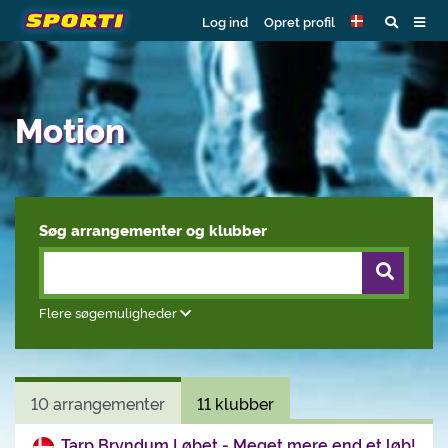
Log ind
Opret profil
Motion
Søg arrangementer og klubber
Flere søgemuligheder
10
arrangementer
11
klubber
Tarp Bryndum Løbet - Meget mere end et løb!