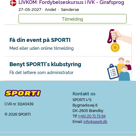
LIVKOM: Fordybelseskursus i IVK - Girafsprog
27-05-2027 · Andet · Søndersø
Tilmelding
Få din event på SPORTI
Med eller uden online tilmelding
Benyt SPORTI's klubstyring
Få det lettere som administrator
Kontakt os
SPORTI I/S
CVR nr. 31140439
Bygmarksvej 6
DK-2605 Brøndby
© 2026 SPORTI
Tlf:
(+45) 20 71 73 84
Email:
info@sporti.dk