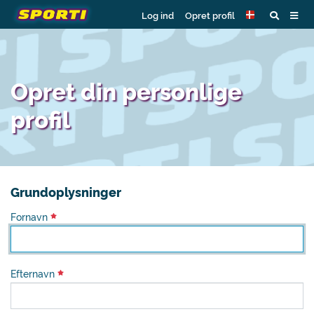
Log ind
Opret profil
Opret din personlige
profil
Grundoplysninger
Fornavn
Efternavn