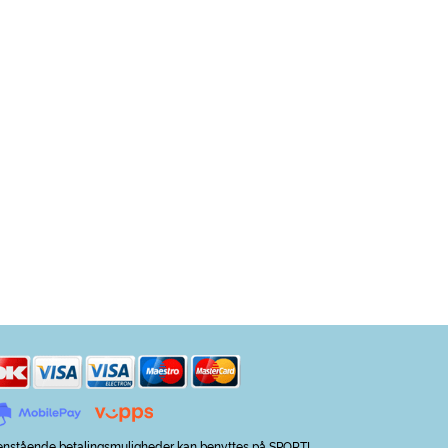
nstående betalingsmuligheder kan benyttes på SPORTI.