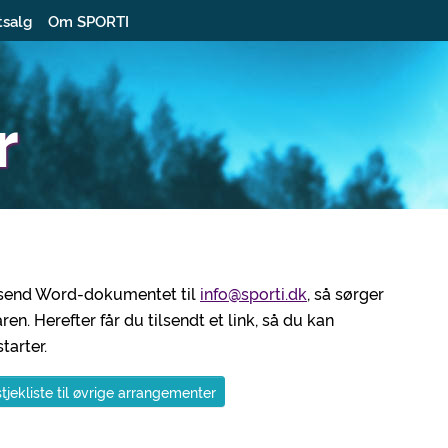
tsalg
Om SPORTI
r
og send Word-dokumentet til
info@sporti.dk
, så sørger
n. Herefter får du tilsendt et link, så du kan
arter.
tjekliste til øvrige arrangementer