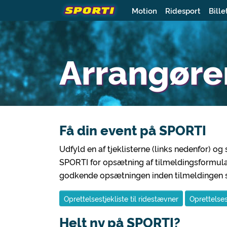
Motion
Ridesport
Bille
Arrangøre
Få din event på SPORTI
Udfyld en af tjeklisterne (links nedenfor) 
SPORTI for opsætning af tilmeldingsformulare
godkende opsætningen inden tilmeldingen st
Oprettelsestjekliste til ridestævner
Oprettelses
Helt ny på SPORTI?