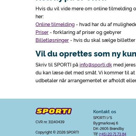
Hvis du vil vide mere om online tilmelding 
her:
Online tilmelding
- hvad har du af mulighed
Priser
- forklaring af priser og gebyrer
Billetløsninger
- hvis du skal sælge billett
Vil du oprettes som ny ku
Skriv til SPORTI på
info@sporti.dk
med jeres 
du kan læse det med småt. Vi kommer til a
udbetaler når arrangementet er afholdt eller 
Kontakt os
SPORTI I/S
CVR nr. 31140439
Bygmarksvej 6
DK-2605 Brøndby
Copyright
© 2026 SPORTI
Tlf:
(+45) 20 71 73 84