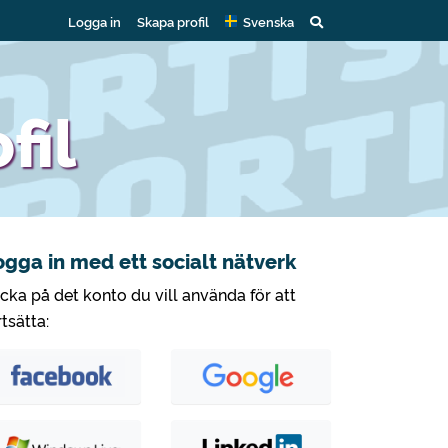
Logga in
Skapa profil
Svenska
fil
ogga in med ett socialt nätverk
icka på det konto du vill använda för att
rtsätta: