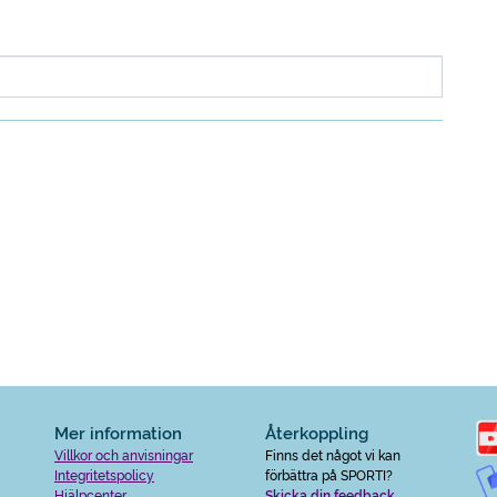
Mer information
Återkoppling
Villkor och anvisningar
Finns det något vi kan
Integritetspolicy
förbättra på SPORTI?
Hjälpcenter
Skicka din feedback