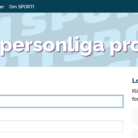
ter
Om SPORTI
personliga pro
L
Kl
fo