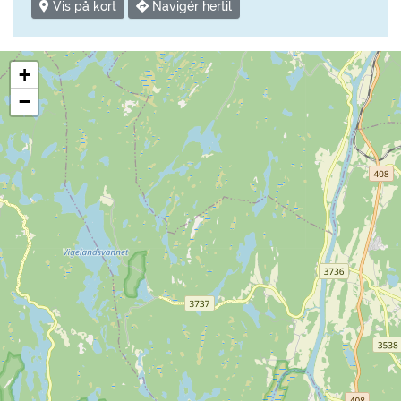
Vis på kort
Navigér hertil
+
−