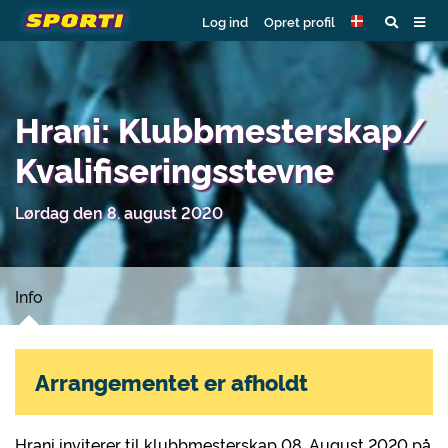
Log ind
Opret profil
Hrani: Klubbmesterskap/
Kvalifiseringsstevne
Lørdag den 8. august 2020
Info
Arrangementet er afholdt
Hrani inviterer til klubbmesterskap 08. August 2020 på