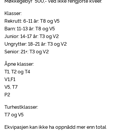
Møkkegebyr 500,- ved ikke rengjorte kveer.
Klasser:
Rekrutt: 6-11 år: T8 og V5
Barn: 11-13 år: T8 og V5
Junior: 14-17 år: T3 og V2
Ungrytter: 18-21 år: T3 og V2
Senior: 21+: T3 og V2
Åpne klasser:
T1, T2 og T4
V1,F1
V5, T7
P2
Turhestklasser:
T7 og V5
Ekvipasjen kan ikke ha oppnådd mer enn total