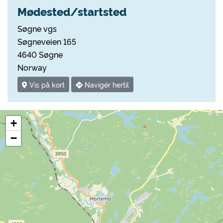
Mødested/startsted
Søgne vgs
Søgneveien 165
4640 Søgne
Norway
Vis på kort
Navigér hertil
+
−