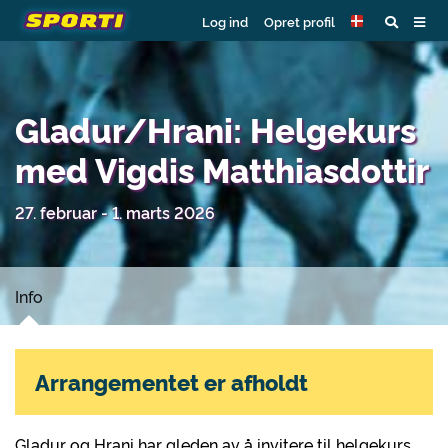
Log ind
Opret profil
Gladur/Hrani: Helgekurs
med Vigdis Matthiasdottir
27. februar - 1. marts 2026
Info
Arrangementet er afholdt
Gladur og Hrani har gleden av å invitere til helgekurs