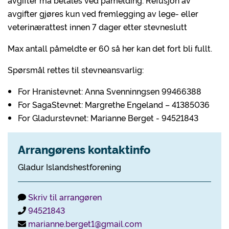
avgifter må betales ved påmelding. Refusjon av
avgifter gjøres kun ved fremlegging av lege- eller
veterinærattest innen 7 dager etter stevneslutt
Max antall påmeldte er 60 så her kan det fort bli fullt.
Spørsmål rettes til stevneansvarlig:
For Hranistevnet: Anna Svenninngsen 99466388
For SagaStevnet: Margrethe Engeland – 41385036
For Gladurstevnet: Marianne Berget - 94521843
Arrangørens kontaktinfo
Gladur Islandshestforening
Skriv til arrangøren
94521843
marianne.berget1@gmail.com