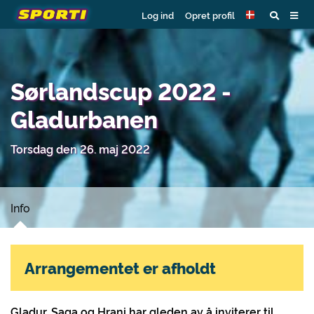
Log ind
Opret profil
Sørlandscup 2022 -
Gladurbanen
Torsdag den 26. maj 2022
Info
Arrangementet er afholdt
Gladur, Saga og Hrani har gleden av å inviterer til