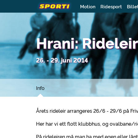
Motion
Ridesport
Bille
Hrani: Rideleir
26. - 29. juni 2014
Info
Årets rideleir arrangeres 26/6 - 29/6 på Fri
Her har vi ett flott klubbhus, og ovalbane/r
På rideleiren må man ha med egen eller lånt