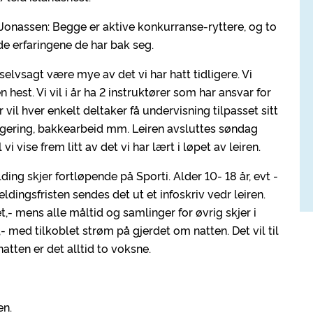
e Jonassen: Begge er aktive konkurranse-ryttere, og to
e erfaringene de har bak seg.
il selvsagt være mye av det vi har hatt tidligere. Vi
est. Vi vil i år ha 2 instruktører som har ansvar for
il hver enkelt deltaker få undervisning tilpasset sitt
t, longering, bakkearbeid mm. Leiren avsluttes søndag
i vise frem litt av det vi har lært i løpet av leiren.
lding skjer fortløpende på Sporti. Alder 10- 18 år, evt -
ldingsfristen sendes det ut et infoskriv vedr leiren.
,- mens alle måltid og samlinger for øvrig skjer i
- med tilkoblet strøm på gjerdet om natten. Det vil til
natten er det alltid to voksne.
en.