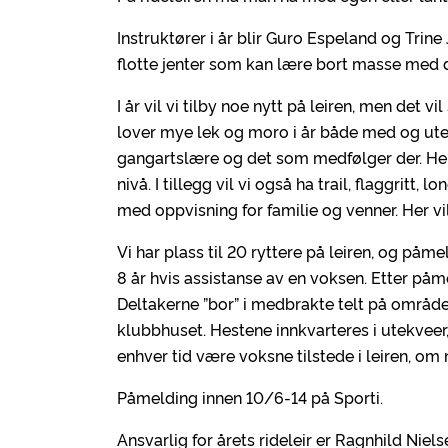
Instruktører i år blir Guro Espeland og Trin
flotte jenter som kan lære bort masse med d
I år vil vi tilby noe nytt på leiren, men det v
lover mye lek og moro i år både med og uten h
gangartslære og det som medfølger der. Her v
nivå. I tillegg vil vi også ha trail, flaggrit
med oppvisning for familie og venner. Her vil v
Vi har plass til 20 ryttere på leiren, og påme
8 år hvis assistanse av en voksen. Etter påme
Deltakerne ”bor” i medbrakte telt på området
klubbhuset. Hestene innkvarteres i utekveer,
enhver tid være voksne tilstede i leiren, om 
Påmelding innen 10/6-14 på Sporti.
Ansvarlig for årets rideleir er Ragnhild Niels