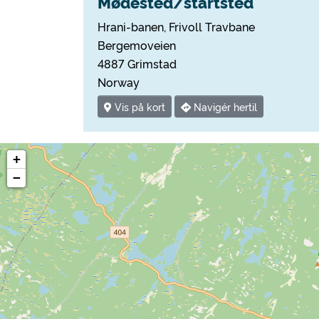
Mødested/startsted
Hrani-banen, Frivoll Travbane
Bergemoveien
4887 Grimstad
Norway
Vis på kort
Navigér hertil
+
−