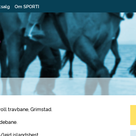
tsalg
Om SPORTI
voll travbane, Grimstad.
idebane.
/leid islandshest.