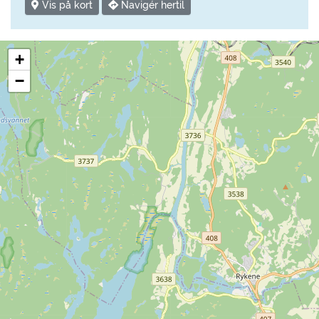
Vis på kort
Navigér hertil
+
−