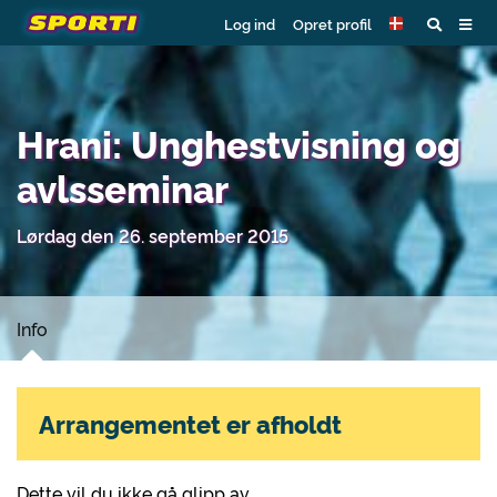
Log ind
Opret profil
Hrani: Unghestvisning og
avlsseminar
Lørdag den 26. september 2015
Info
Arrangementet er afholdt
Dette vil du ikke gå glipp av…