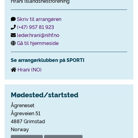
Hrani Islandshestforening
Skriv til arrangøren
(+47) 957 81 923
leder.hrani@nihf.no
Gå til hjemmeside
Se arrangørklubben på SPORTI
Hrani (NO)
Mødested/startsted
Ågreneset
Ågreveien 51
4887 Grimstad
Norway