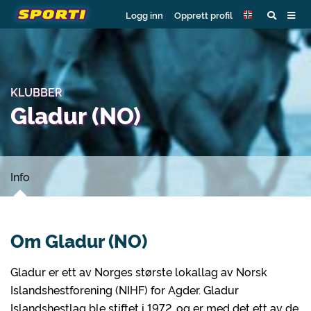
Logg inn
Opprett profil
KLUBBER
Gladur (NO)
Info
Om Gladur (NO)
Gladur er ett av Norges største lokallag av Norsk
Islandshestforening (NIHF) for Agder. Gladur
Islandshestlag ble stiftet i 1972, og er med det ett av de