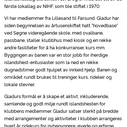
første lokallag av NIHF, som ble stiftet i 1970.
Vi har medlemmer fra Lillesand til Farsund. Gladur har
siden begynnelsen av årtusenskiftet hatt ”hovedbase”
ved Søgne videregående skole, med ovalbane,
passbane, staller, klubbhus med kiosk og en rekke
andre fasiliteter for å ha konkurranser, kurs mm.
Byggingen av banen var en stor jobb for iherdige
islandshest-entusiaster som la ned en rekke
dugnadstimer godt hjulpet av innleid hjelp. Banen og
området rundt brukes til treninger, kurs, rideleir og
lokale stevner.
Gladurs formål er å skape et aktivt, inkluderende,
samlende og godt miljø rundt islandshesten for
klubbens medlemmer. Gladur satser sterkt på bredde
med arrangementer og aktiviteter. I klubben arrangeres
hvert år ridekurs for nybegynnere, øvede og erfarne.