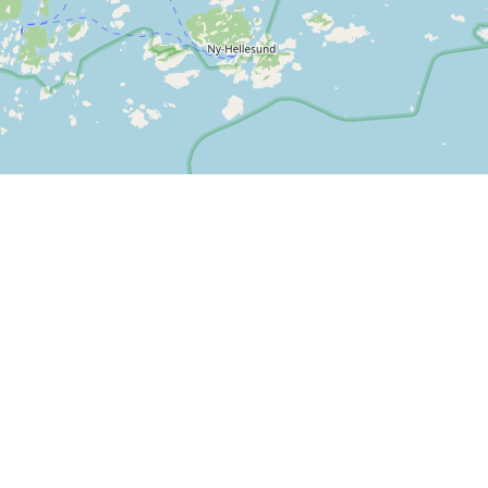
Leaflet
| ©
OpenStreetMap contributors