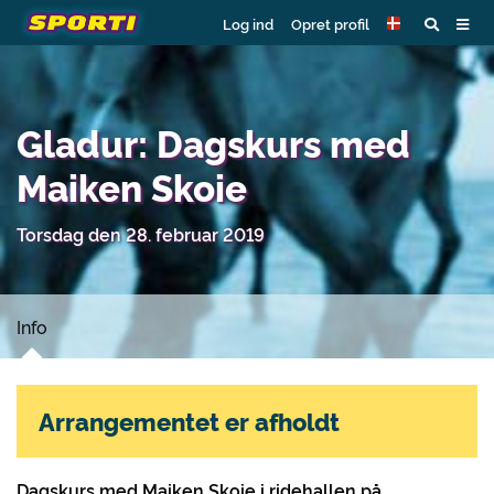
Log ind
Opret profil
Gladur: Dagskurs med
Maiken Skoie
Torsdag den 28. februar 2019
Info
Arrangementet er afholdt
Dagskurs med Maiken Skoie i ridehallen på