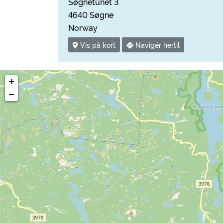
Søgnetunet 3
4640 Søgne
Norway
Vis på kort
Navigér hertil
+
−