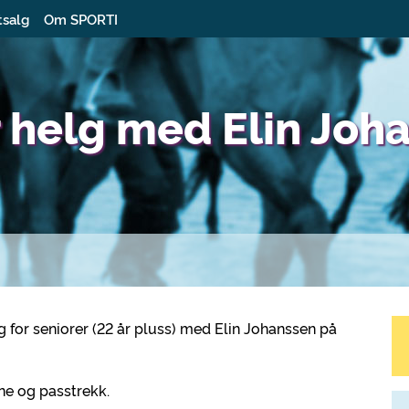
tsalg
Om SPORTI
r helg med Elin Joh
lg for seniorer (22 år pluss) med Elin Johanssen på
ne og passtrekk.