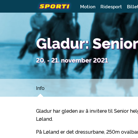
Motion
Ridesport
Bille
Gladur: Senio
20. - 21. november 2021
Info
Gladur har gleden av å invitere til Senior he
Løland.
På Løland er det dressurbane, 250m ovalba