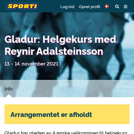
Log ind
Opret profil
Gladur: Helgekurs med
Reynir Adalsteinsson
13. - 14. november 2021
Info
Arrangementet er afholdt
Gladur har gleden av å ønske velkommen til helgekurs