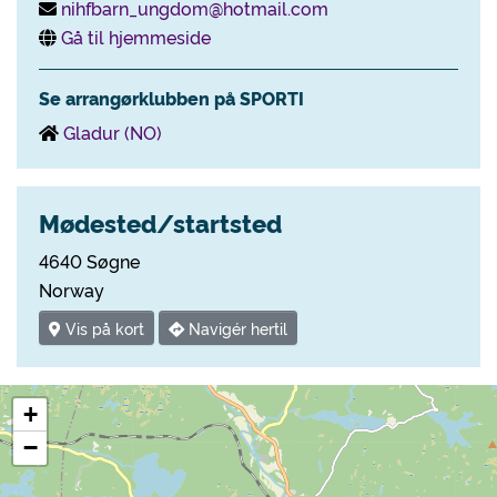
nihfbarn_ungdom@hotmail.com
Gå til hjemmeside
Se arrangørklubben på SPORTI
Gladur (NO)
Mødested/startsted
4640 Søgne
Norway
Vis på kort
Navigér hertil
+
−