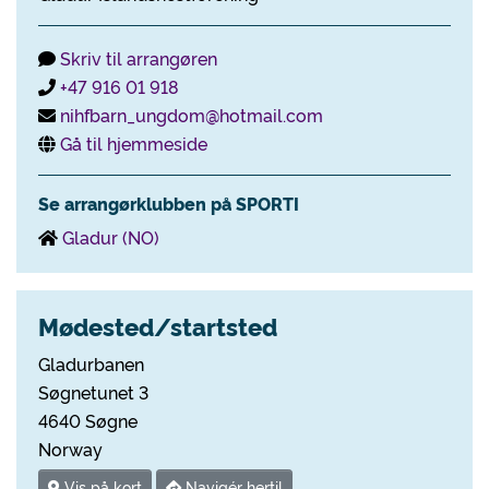
Skriv til arrangøren
+47 916 01 918
nihfbarn_ungdom@hotmail.com
Gå til hjemmeside
Se arrangørklubben på SPORTI
Gladur (NO)
Mødested/startsted
Gladurbanen
Søgnetunet 3
4640 Søgne
Norway
Vis på kort
Navigér hertil