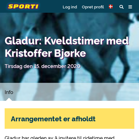
Log ind
Opret profil
Gladur: Kveldstimer med
Kristoffer Bjørke
Tirsdag den 15. december 2020
Info
Arrangementet er afholdt
Gladur har gleden av å invitere til ridetime med