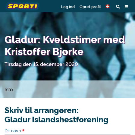
Log ind
Opret profil
Gladur: Kveldstimer med
Kristoffer Bjørke
Tirsdag den 15. december 2020
Info
Skriv til arrangøren:
Gladur Islandshestforening
Dit navn