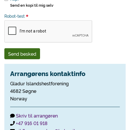
Send en kopi til mig selv
Robot-test
Send besked
Arrangørens kontaktinfo
Gladur Islandshestforening
4682 Søgne
Norway
Skriv til arrangøren
+47 916 01 918