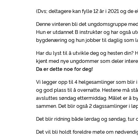
(Dvs; deltagere kan fylle 12 år i 2021 og de e
Denne vinteren bli det ungdomsgruppe med 
Hun er utdannet B instruktør og har også ut
bygdenæring og hun jobber til daglig som l
Har du lyst til å utvikle deg og hesten din? Ha
kjent med nye ungdommer som deler interes
Da er dette noe for deg!
Vi legger opp til 4 helgesamlinger som blir 
og god plass til å overnatte. Hestene må s
avsluttes søndag ettermiddag. Målet er å 
sammen. Det blir også 2 dagssamlinger i løp
Det blir ridning både lørdag og søndag, tur og
Det vil bli holdt foreldre møte om nødvendi