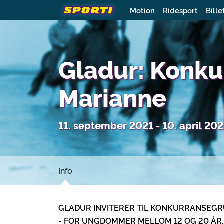
Motion
Ridesport
Bille
Gladur: Konk
Marianne
11. september 2021 - 10. april 20
Info
GLADUR INVITERER TIL KONKURRANSEG
- FOR UNGDOMMER MELLOM 12 OG 20 ÅR
.