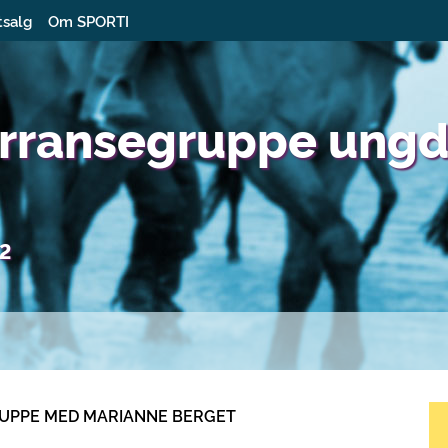
tsalg
Om SPORTI
urransegruppe un
22
RUPPE MED MARIANNE BERGET