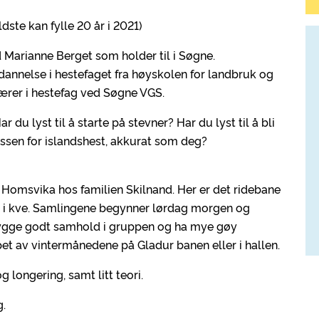
ldste kan fylle 20 år i 2021)
Marianne Berget som holder til i Søgne.
dannelse i hestefaget fra høyskolen for landbruk og
ærer i hestefag ved Søgne VGS.
r du lyst til å starte på stevner? Har du lyst til å bli
sen for islandshest, akkurat som deg?
i Homsvika hos familien Skilnand. Her er det ridebane
tå i kve. Samlingene begynner lørdag morgen og
bygge godt samhold i gruppen og ha mye gøy
et av vintermånedene på Gladur banen eller i hallen.
 longering, samt litt teori.
g.