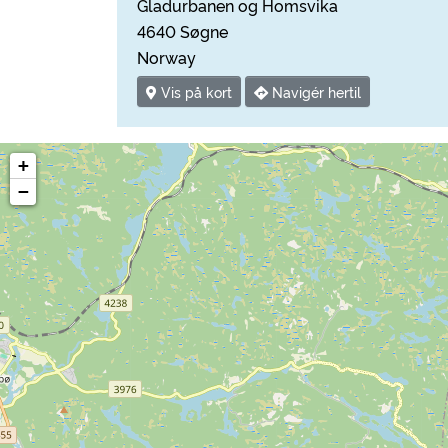
Gladurbanen og Homsvika
4640 Søgne
Norway
Vis på kort
Navigér hertil
+
−