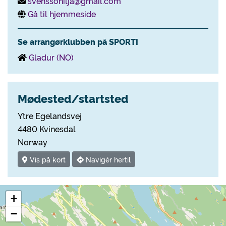
svenssonilja@gmail.com
Gå til hjemmeside
Se arrangørklubben på SPORTI
Gladur (NO)
Mødested/startsted
Ytre Egelandsvej
4480 Kvinesdal
Norway
Vis på kort
Navigér hertil
+
−