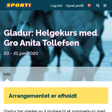
Log ind
Opret profil
Gladur: Helgekurs med
Gro Anita Tollefsen
20. - 21. juni 2020
Info
Arrangementet er afholdt
Gladur har gleden av å invitere til et sommerkurs med