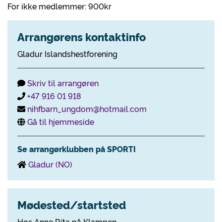
For ikke medlemmer: 900kr
Arrangørens kontaktinfo
Gladur Islandshestforening
Skriv til arrangøren
+47 916 01 918
nihfbarn_ungdom@hotmail.com
Gå til hjemmeside
Se arrangørklubben på SPORTI
Gladur (NO)
Mødested/startsted
Hos Anne Rita på Klampen