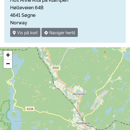
Hølleveien 64B
4641 Søgne
Norway
Vis på kort
Navigér hertil
+
−