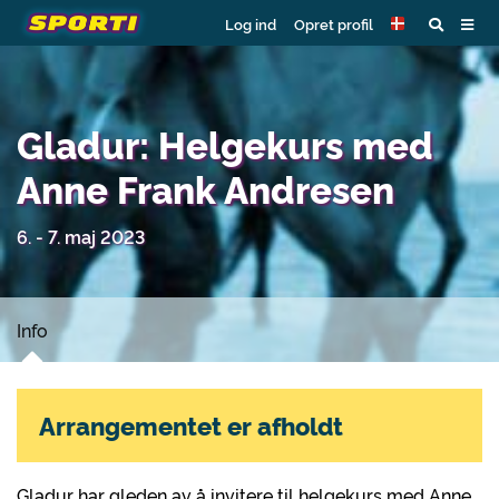
Log ind
Opret profil
Gladur: Helgekurs med
Anne Frank Andresen
6. - 7. maj 2023
Info
Arrangementet er afholdt
Gladur har gleden av å invitere til helgekurs med Anne