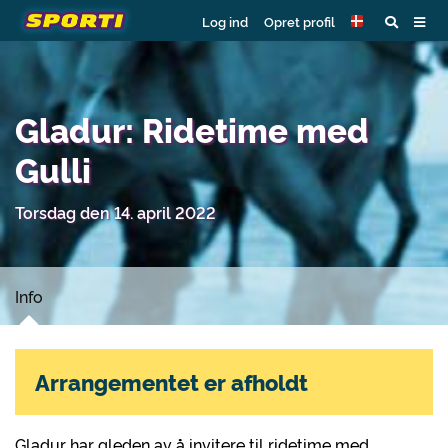
Log ind
Opret profil
Gladur: Ridetime med
Gulli
Torsdag den 14. april 2022
Info
Arrangementet er afholdt
Gladur har gleden av å invitere til ridetime med