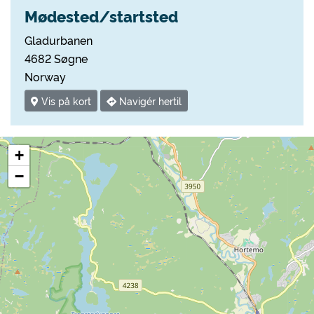
Mødested/startsted
Gladurbanen
4682 Søgne
Norway
Vis på kort
Navigér hertil
+
−