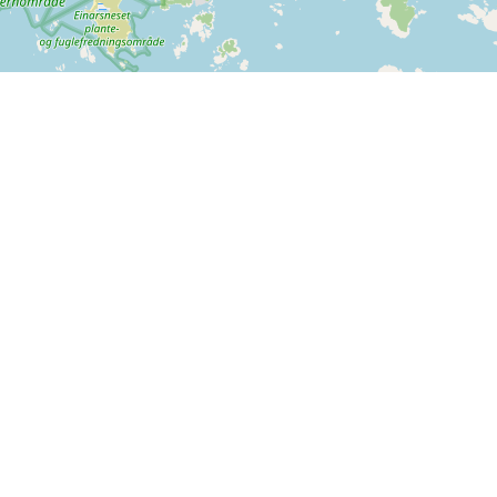
Leaflet
| ©
OpenStreetMap contributors
nstående betalingsmuligheder kan benyttes på SPORTI.