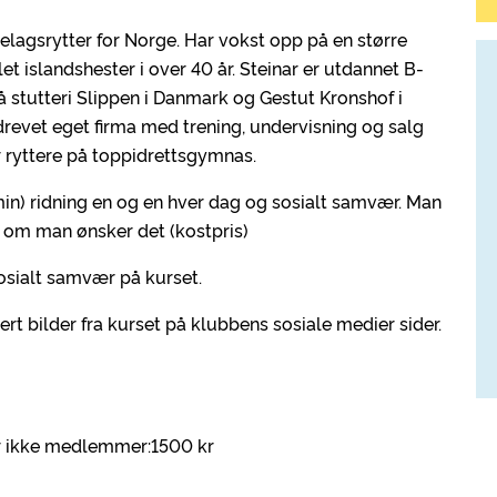
elagsrytter for Norge. Har vokst opp på en større
et islandshester i over 40 år. Steinar er utdannet B-
på stutteri Slippen i Danmark og Gestut Kronshof i
drevet eget firma med trening, undervisning og salg
for ryttere på toppidrettsgymnas.
5 min) ridning en og en hver dag og sosialt samvær. Man
 om man ønsker det (kostpris)
 sosialt samvær på kurset.
rt bilder fra kurset på klubbens sosiale medier sider.
or ikke medlemmer:1500 kr