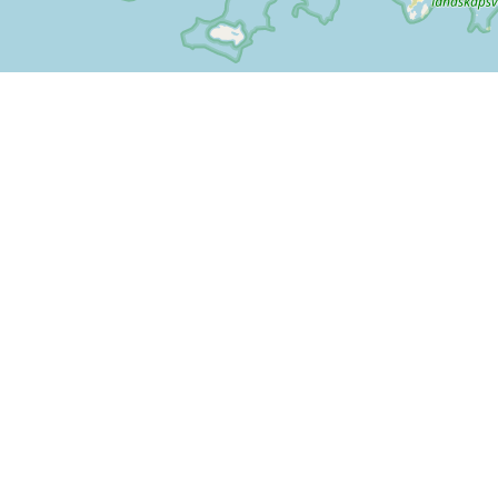
Info
Feedback
Handelsbetingelser
Er der noget vi kan forbedre
Persondatapolitik
på SPORTI?
Hjælp
Send din feedback
Ove