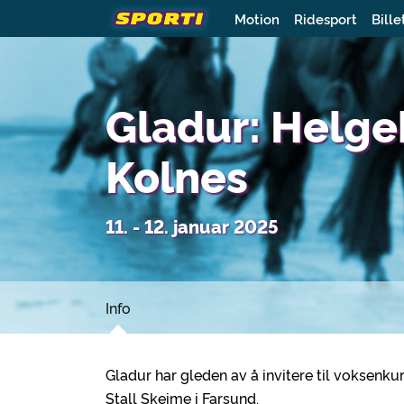
Motion
Ridesport
Bille
Gladur: Helge
Kolnes
11. - 12. januar 2025
Info
Gladur har gleden av å invitere til voksenku
Stall Skeime i Farsund.