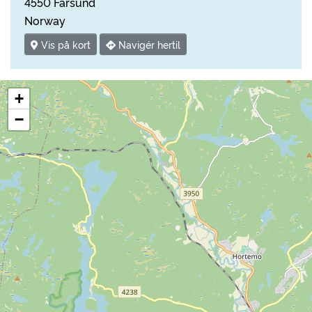
4550 Farsund
Norway
Vis på kort
Navigér hertil
+
−