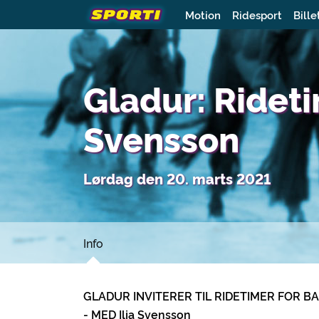
Motion
Ridesport
Bille
Gladur: Rideti
Svensson
Lørdag den 20. marts 2021
Info
GLADUR INVITERER TIL RIDETIMER FOR BA
- MED Ilja Svensson