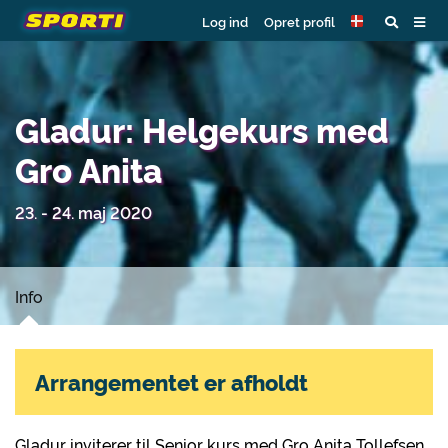
Log ind
Opret profil
Gladur: Helgekurs med
Gro Anita
23. - 24. maj 2020
Info
Arrangementet er afholdt
Gladur inviterer til Senior kurs med Gro Anita Tollefsen