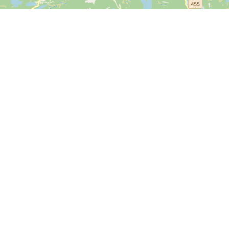
Leaflet
| ©
OpenStreetMap contributors
Kontakt os
SPORTI I/S
CVR nr. 31140439
Bygmarksvej 6
DK-2605 Brøndby
© 2026 SPORTI
Tlf:
(+45) 20 71 73 84
Email:
info@sporti.dk
Info
Feedback