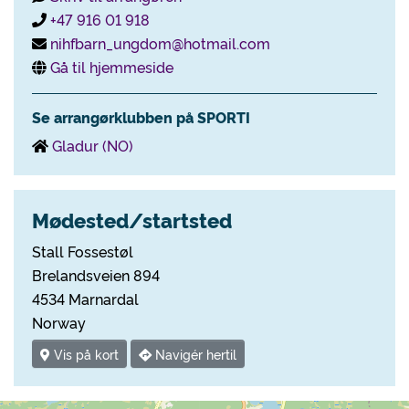
+47 916 01 918
nihfbarn_ungdom@hotmail.com
Gå til hjemmeside
Se arrangørklubben på SPORTI
Gladur (NO)
Mødested/startsted
Stall Fossestøl
Brelandsveien 894
4534 Marnardal
Norway
Vis på kort
Navigér hertil