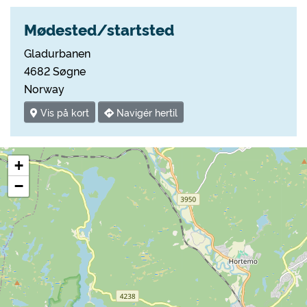
Mødested/startsted
Gladurbanen
4682 Søgne
Norway
Vis på kort
Navigér hertil
+
−