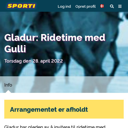
Log ind
Opret profil
Gladur: Ridetime med
Gulli
Torsdag den 28. april 2022
Info
Arrangementet er afholdt
Gladur har gleden av å invitere til ridetime med