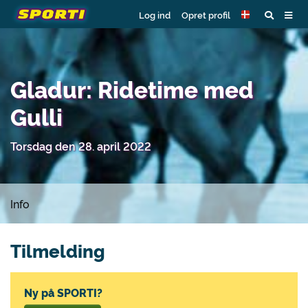
Log ind
Opret profil
Gladur: Ridetime med
Gulli
Torsdag den 28. april 2022
Info
Tilmelding
Ny på SPORTI?