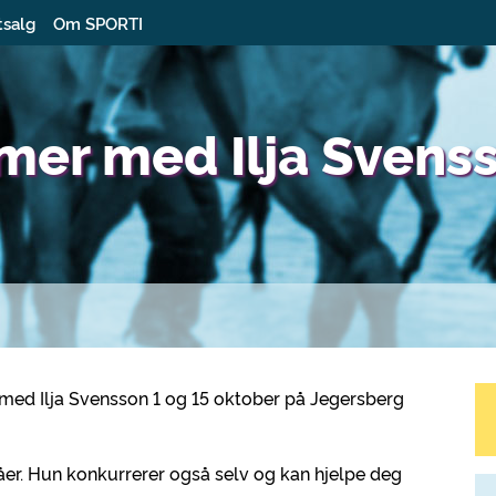
tsalg
Om SPORTI
imer med Ilja Svens
e med Ilja Svensson 1 og 15 oktober på Jegersberg
nivåer. Hun konkurrerer også selv og kan hjelpe deg