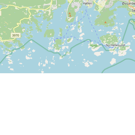
Info
Feedback
Handelsbetingelser
Er der noget vi kan forbedre
Persondatapolitik
på SPORTI?
Hjælp
Send din feedback