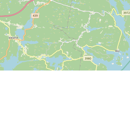
Kontakt os
SPORTI I/S
CVR nr. 31140439
Bygmarksvej 6
DK-2605 Brøndby