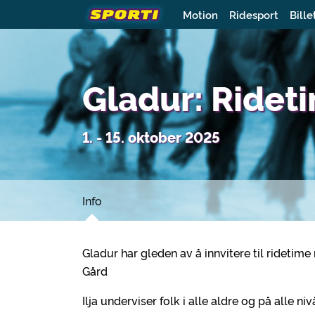
Motion
Ridesport
Bille
Gladur: Ridet
1. - 15. oktober 2025
Info
Gladur har gleden av å innvitere til ridetim
Gård
Ilja underviser folk i alle aldre og på alle 