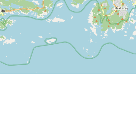
Leaflet
| ©
OpenStreetMap contributors