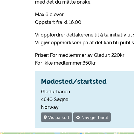
med det du måtte ønske.
Max 6 elever
Oppstart fra kl 16.00
Vi oppfordrer deltakerene til å ta initiativ t
Vi gjør oppmerksom på at det kan bli publise
Priser: For medlemmer av Gladur: 220kr
For ikke medlemmer:350kr
Mødested/startsted
Gladurbanen
4640 Søgne
Norway
Vis på kort
Navigér hertil