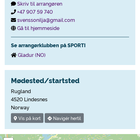
Skriv til arrangøren
+47 907 59 740
svenssonilja@gmail.com
Gå til hjemmeside
Se arrangørklubben på SPORTI
Gladur (NO)
Mødested/startsted
Rugland
4520 Lindesnes
Norway
Vis på kort
Navigér hertil