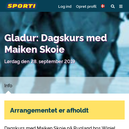
Log ind
Opret profil
Gladur: Dagskurs med
Maiken Skoie
Lørdag den 28. september 2019
Info
Arrangementet er afholdt
Dagskurs med Maiken Skoie på Rugland hos Winje!