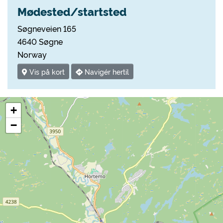
Mødested/startsted
Søgneveien 165
4640 Søgne
Norway
Vis på kort
Navigér hertil
+
−