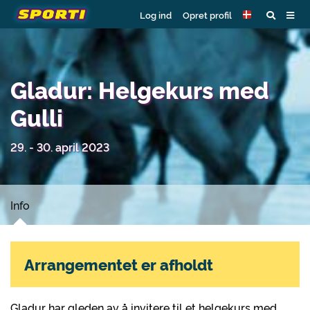
Log ind
Opret profil
Gladur: Helgekurs med
Gulli
29. - 30. april 2023
Info
Arrangementet er afholdt
Gladur har gleden av å invitere til et helgekurs med