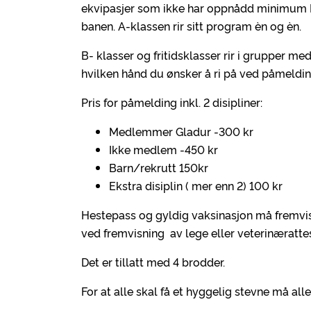
ekvipasjer som ikke har oppnådd minimum B 
banen. A-klassen rir sitt program èn og èn.
B- klasser og fritidsklasser rir i grupper m
hvilken hånd du ønsker å ri på ved påmeldin
Pris for påmelding inkl. 2 disipliner:
Medlemmer Gladur -300 kr
Ikke medlem -450 kr
Barn/rekrutt 150kr
Ekstra disiplin ( mer enn 2) 100 kr
Hestepass og gyldig vaksinasjon må fremvis
ved fremvisning av lege eller veterinærattes
Det er tillatt med 4 brodder.
For at alle skal få et hyggelig stevne må a