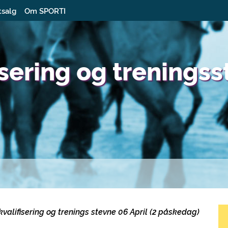
tsalg
Om SPORTI
isering og trenings
 kvalifisering og trenings stevne
06 April (2 påskedag)