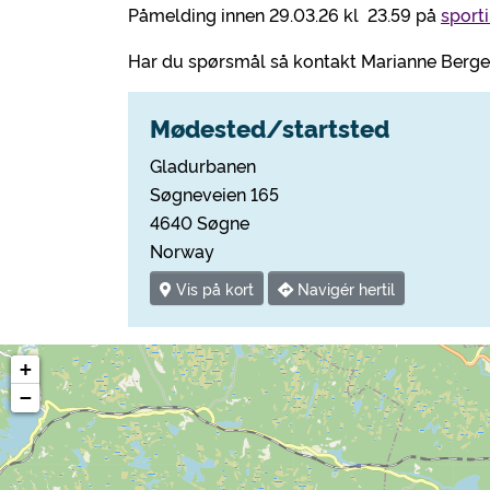
Påmelding innen 29.03.26 kl 23.59 på
sporti
Har du spørsmål så kontakt Marianne Berget
Mødested/startsted
Gladurbanen
Søgneveien 165
4640 Søgne
Norway
Vis på kort
Navigér hertil
+
−