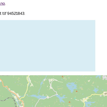
.no
.
 tlf 94521843.