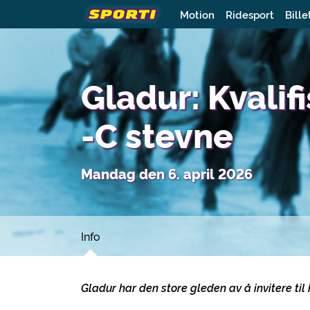
Motion
Ridesport
Bille
Gladur: Kvalif
-C stevne
Mandag den 6. april 2026
Info
Gladur har den store gleden av å invitere til