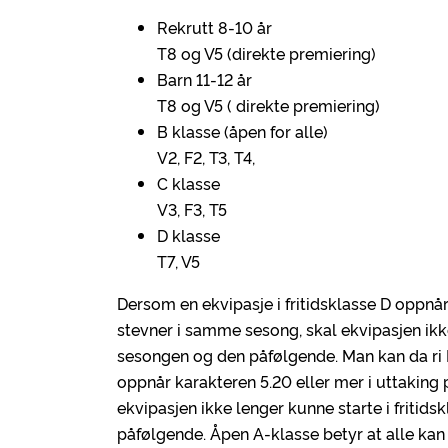
Rekrutt 8-10 år
T8 og V5 (direkte premiering)
Barn 11-12 år
T8 og V5 ( direkte premiering)
B klasse (åpen for alle)
V2, F2, T3, T4,
C klasse
V3, F3, T5
D klasse
T7, V5
Dersom en ekvipasje i fritidsklasse D oppnår
stevner i samme sesong, skal ekvipasjen ikke
sesongen og den påfølgende. Man kan da ri Fr
oppnår karakteren 5.20 eller mer i uttaking
ekvipasjen ikke lenger kunne starte i fritid
påfølgende. Åpen A-klasse betyr at alle kan